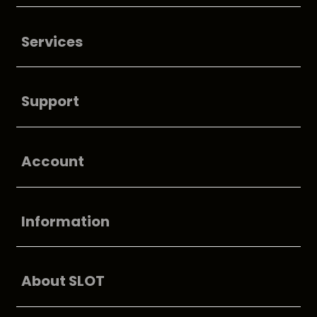
Buka
Services
Buka
Support
Buka
Account
Buka
Information
Buka
About SLOT