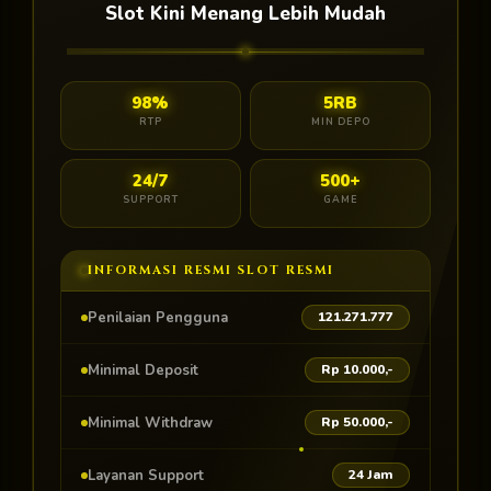
Slot Kini Menang Lebih Mudah
98%
5RB
RTP
MIN DEPO
24/7
500+
SUPPORT
GAME
INFORMASI RESMI SLOT RESMI
Penilaian Pengguna
121.271.777
Minimal Deposit
Rp 10.000,-
Minimal Withdraw
Rp 50.000,-
Layanan Support
24 Jam