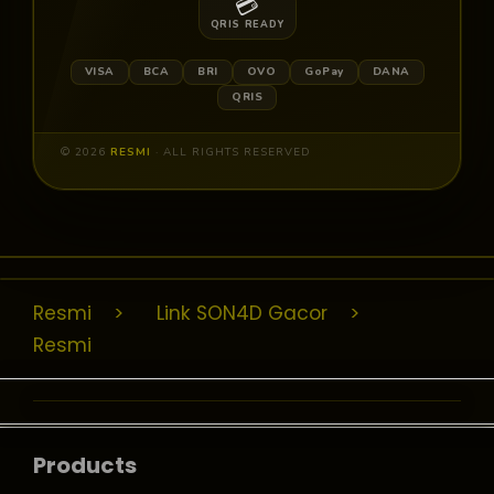
💳
QRIS READY
VISA
BCA
BRI
OVO
GoPay
DANA
QRIS
© 2026
RESMI
· ALL RIGHTS RESERVED
Layer Popup Close
Resmi
>
Link SON4D Gacor
>
Resmi
Buka
Footer Navigation
Products